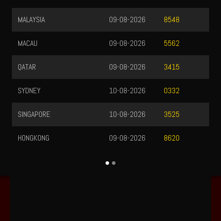
MALAYSIA
09-08-2026
8548
MACAU
09-08-2026
5562
QATAR
09-08-2026
3415
SYDNEY
10-08-2026
0332
SINGAPORE
10-08-2026
3525
HONGKONG
09-08-2026
8620