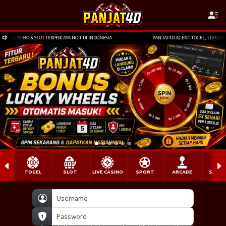
 CASINO & SLOT TERPERCAYA NO 1 DI INDONESIA
PANJAT4D AGENT TOGEL, LIVE CASINO &
TOGEL
SLOT
LIVE CASINO
SPORT
ARCADE
SABU