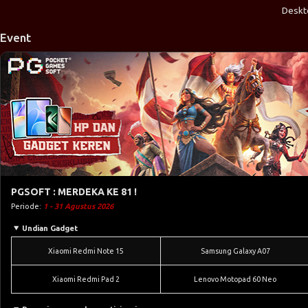
Deskt
Event
PGSOFT : MERDEKA KE 81 !
Periode:
1 - 31 Agustus 2026
Undian Gadget
Xiaomi Redmi Note 15
Samsung Galaxy A07
Xiaomi Redmi Pad 2
Lenovo Motopad 60 Neo