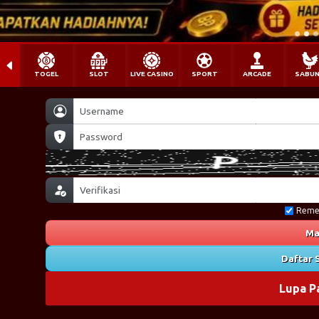
TOGEL
SLOT
LIVE CASINO
SPORT
ARCADE
SABU
Reme
Ma
Daftar 
Lupa P