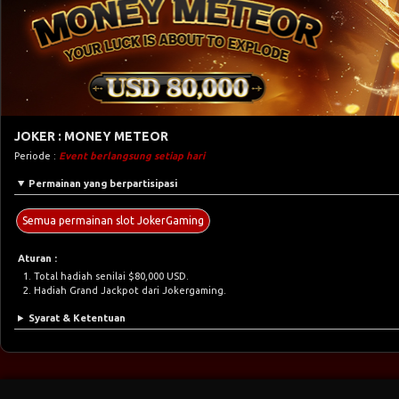
JOKER : MONEY METEOR
Periode :
Event berlangsung setiap hari
Permainan yang berpartisipasi
Semua permainan slot JokerGaming
Aturan :
Total hadiah senilai $80,000 USD.
Hadiah Grand Jackpot dari Jokergaming.
Syarat & Ketentuan