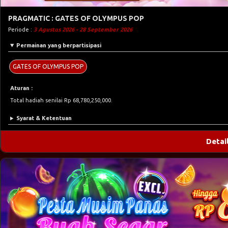
PRAGMATIC : GATES OF OLYMPUS POP
Periode :
3 Agustus 2026 - 28 September 2026
Permainan yang berpartisipasi
GATES OF OLYMPUS POP
Aturan :
Total hadiah senilai Rp 68,780,250,000.
Syarat & Ketentuan
Detai