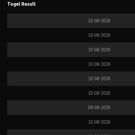
Togel Result
JAPAN
CAROLINA DAY