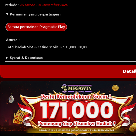
Periode :
25 Maret - 31 Desember 2026
Permainan yang berpartisipasi
Semua permainan Pragmatic Play
Aturan :
Total hadiah Slot & Casino senilai Rp 15,000,000,000.
Syarat & Ketentuan
Detai