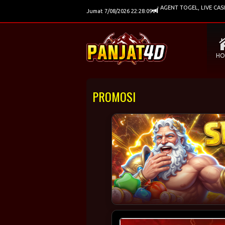
PANJAT4D AGENT TOGEL, LIVE CASINO & SLOT TE
Jumat 7/08/2026 22:28:11
HO
PROMOSI