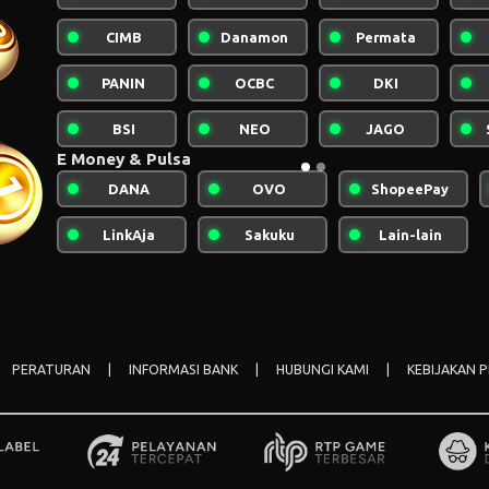
DBS
NOBU
Maybank
Mega
UOB
BluBCA
Allobank
E Money & Pulsa
DANA
OVO
ShopeePay
LinkAja
Sakuku
Lain-lain
PERATURAN
|
INFORMASI BANK
|
HUBUNGI KAMI
|
KEBIJAKAN P