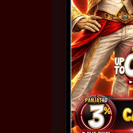
5. Bonus yang diberikan dapat
Syarat Dan Ketentuan:
6. Klaim tiket Lucky Spin Pro
Bet Rp8.000 ke atas
1. Bonus hanya dapat diklaim 
7. Dilarang bermain Togel sel
3 Scatter = Rp75.000
2. Deposit harus dilakukan pa
8. Hadiah akan dikirim dalam w
4 Scatter = Rp150.000
3. Berlaku hanya untuk deposit
9. Tiket aktif pukul 00:01 – 
5 Scatter = Rp300.000
BONUS ROLLINGAN U
4. Min Deposit untuk mengclai
5. Bonus dikenakan syarat Tur
1. Minimal betting Rp800
Syarat Dan Ketentuan:
* Contoh: Deposit Rp50.0
2. Event ini tidak dapat digab
1. Bonus dibagikan otomatis s
6. Bonus hanya berlaku untuk
3. Minimal kemenangan Rp80.0
2. Bonus dihitung berdasarkan
7. Tidak dapat digabungkan de
4. Maksimal 3x klaim per hari 
8. Maksimal klaim 1x per hari
5. Wajib screenshot lambang s
BONUS ROLLINGAN LI
9. Klaim bonus melalui Live Ch
6. Wajib share ke grup Faceb
10. Jika terdeteksi indikasi 
7. Klaim bonus melalui Whats
Syarat dan Ketentuan:
Rp 1.00
8. Jika terdapat indikasi kec
NB: UNTUK INFO LEB
1. Bonus dibagikan otomatis s
R
2. Bonus dihitung berdasarkan