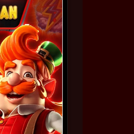
d dari event selamanya
ntase Bonus
ikan saldo
0.7%
SKU ^^
1%