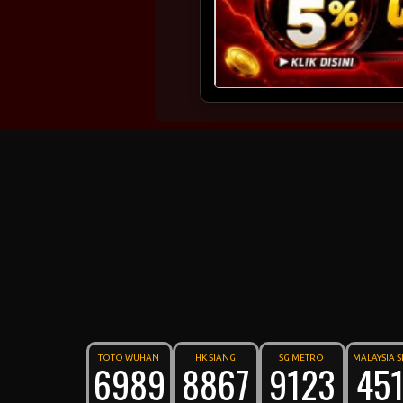
3D: 59% Hadiah × 400, batas 
3. Teman yang diajak wajib de
2D: 29% Hadiah × 70, batas 20
NON DISCOUNT TOGE
CASHBACK SPORTS
4D: Hadiah × 9.300, batas 800
Syarat Dan Ketentuan:
3D: Hadiah × 970, batas 200 l
1. Bonus dibagikan secara otom
2D: Hadiah × 97, batas 20 line
2. Bonus diberikan dengan mi
1. Panjat4D tidak menerima be
2. Dilarang bermain menggunaka
3. Jika terdapat kesamaan na
4. Dilarang menggunakan VPN 
5. Pelanggaran peraturan ak
TOTO WUHAN
HK SIANG
SG METRO
MALAYSIA 
6989
8867
9123
45
6. Keputusan Panjat4D bersif