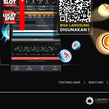
TENTANG KAMI
|
BANTUAN
|