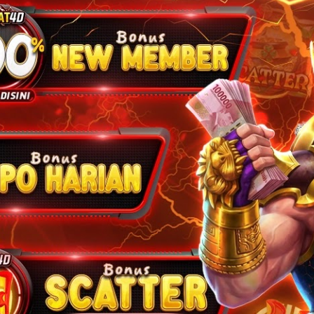
 100% PANJAT4D
 bonus diberikan maksimal Rp100.000
a, bonus tidak dapat diklaim
 permainan Slot Games
PANJAT4D
00 + Bonus Rp50.000 = Rp100.000 × 10 = Turnover wajib Rp1.000.000
000
udah lebih dari Rp300.000 Seluruh saldo nya wajib anda Withdraw