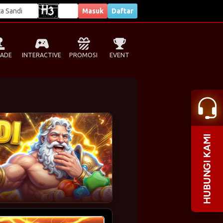
 SLOT TERPERCAYA NO 1 DI INDONESIA
Masuk
Daftar
ADE
INTERACTIVE
PROMOSI
EVENT