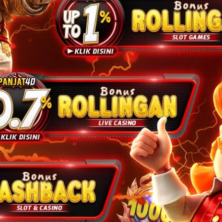
 langsung dimainkan atau ditarik tanpa syarat turnover
 hanya melalui Telegram & WhatsApp resmi Panjat4D
pukul 00.00 – 05.00 WIB setiap hari
ama event berlangsung. Jika ketahuan, saldo kemenangan ditarik dan banne
da jam promo dan bonus wajib diklaim sebelum bermain
aktu ±7 hari kerja. Jika berupa kredit, saldo langsung masuk ke akun
 via Bank (tidak bebas IP)
23:59 WIB. Tiket yang tidak digunakan hingga batas waktu akan hangus
P TO 1%
m bonus ini Rp50.000.
n Over (TO) x15
00 + Bonus Rp17.500 = Rp67.500 × 15 = Turnover wajib Rp1.012.500
ungkan dengan event lainnya
etiap hari Senin
 permainan SLOT
00 untuk klaim bonus (kemenangan di bawah Rp80.000 tidak sah)
 total rollingan selama 1 minggu
ngan promo lainnya
(reset pukul 00.00 WIB)
 pada jam yang ditentukan
catter dan hasil kemenangan akhir, lalu kirim ke Admin
VE CASINO 0.7%
at
ook Panjat4D dengan tagar #Panjat4d #EventScatter
Total Rollingan
Prese
kecurangan, admin berhak melakukan suspend akun hingga pembatalan penar
App atau Telegram resmi Panjat4D
0.000 - Rp 3.000.000.000
urangan atau manipulasi, Panjat4D berhak membatalkan bonus
IH JELASNYA BISA LANGSUNG KE LIVECHAT YA BO
etiap hari Senin
p 3.000.000.001 UP
 total rollingan selama 1 minggu