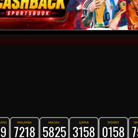
200 line
posit minimal Rp25.000
 line
L
BOOK 5%
 line
ine
atis setiap hari Senin.
nimal kekalahan sebesar Rp500.000.
tting jenis Invest di semua pasaran (Discount maupun Non Discount)
n lebih dari 1 akun (User ID)
ma rekening dan IP yang sama, saldo serta kemenangan hangus
& Proxy untuk betting Togel
an menyebabkan semua kemenangan dianggap tidak sah dan dihanguskan be
SIANG
MALAYSIA
MACAU
QATAR
SYDNEY
SI
19
7218
5825
3158
0158
7
at mutlak dan tidak dapat diganggu gugat