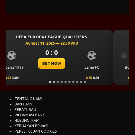
UEFA CHAMPIONS LEAGUE QUALIFIERS
August 11, 2026 — 22:59 WIB
0 : 0
Previous
Next
BET NOW
Bodo Glimt
Union Saint-Gilloise
0.75
0.77
-0.75
-0.95
TENTANG KAMI
BANTUAN
PERATURAN
INFORMASI BANK
HUBUNGI KAMI
KEBIJAKAN PRIVASI
PERSETUJUAN COOKIES