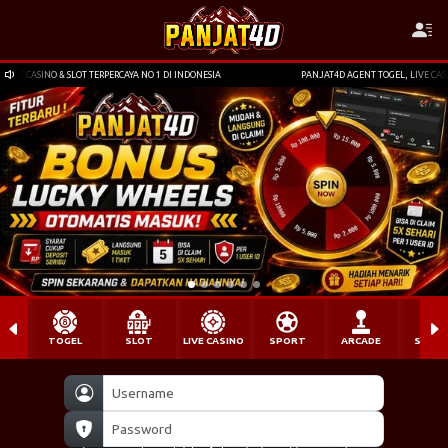
ASINO & SLOT TERPERCAYA NO 1 DI INDONESIA
PANJAT4D AGENT TOGEL, LIVE CASINO & S
TOGEL
SLOT
LIVE CASINO
SPORT
ARCADE
SABU