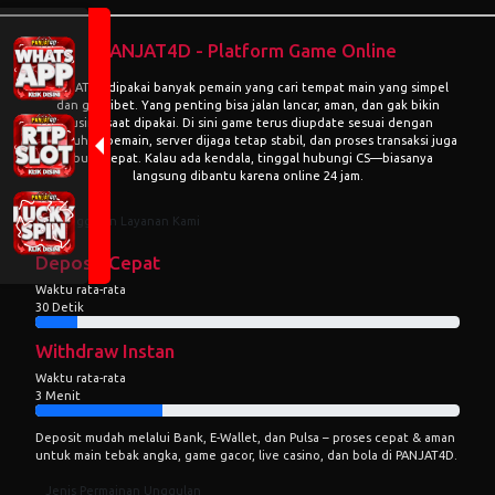
PANJAT4D - Platform Game Online
PANJAT4D dipakai banyak pemain yang cari tempat main yang simpel
dan gak ribet. Yang penting bisa jalan lancar, aman, dan gak bikin
pusing saat dipakai. Di sini game terus diupdate sesuai dengan
kebutuhan pemain, server dijaga tetap stabil, dan proses transaksi juga
dibuat cepat. Kalau ada kendala, tinggal hubungi CS—biasanya
langsung dibantu karena online 24 jam.
Keunggulan Layanan Kami
Deposit Cepat
Waktu rata-rata
30
Detik
Withdraw Instan
Waktu rata-rata
3
Menit
Deposit mudah melalui Bank, E-Wallet, dan Pulsa – proses cepat & aman
untuk main tebak angka, game gacor, live casino, dan bola di PANJAT4D.
Jenis Permainan Unggulan