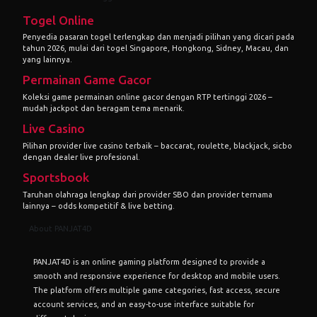
Togel Online
Penyedia pasaran togel terlengkap dan menjadi pilihan yang dicari pada
tahun 2026, mulai dari togel Singapore, Hongkong, Sidney, Macau, dan
yang lainnya.
Permainan Game Gacor
Koleksi game permainan online gacor dengan RTP tertinggi 2026 –
mudah jackpot dan beragam tema menarik.
Live Casino
Pilihan provider live casino terbaik – baccarat, roulette, blackjack, sicbo
dengan dealer live profesional.
Sportsbook
Taruhan olahraga lengkap dari provider SBO dan provider ternama
lainnya – odds kompetitif & live betting.
About PANJAT4D
PANJAT4D is an online gaming platform designed to provide a
smooth and responsive experience for desktop and mobile users.
The platform offers multiple game categories, fast access, secure
account services, and an easy-to-use interface suitable for