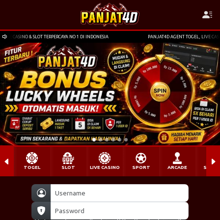
CASINO & SLOT TERPERCAYA NO 1 DI INDONESIA
PANJAT4D AGENT TOGEL, LIVE CASINO & S
TOGEL
SLOT
LIVE CASINO
SPORT
ARCADE
SABU