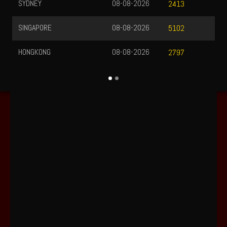
SYDNEY
08-08-2026
2413
SINGAPORE
08-08-2026
5102
HONGKONG
08-08-2026
2797